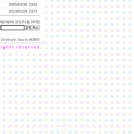
2005/03/30
2342
2013/01/29
2372
[다음 10개]
18]
[19]
[20]
..
[21]
Zeroboard
/ skin by
ROBIN