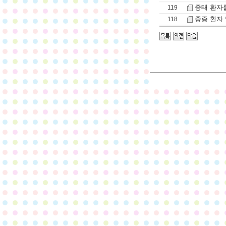
중태 환자
119
중증 환자 
118