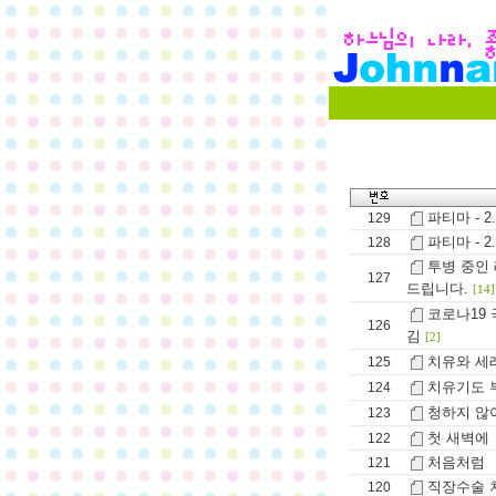
파티마 - 2
129
파티마 - 
128
투병 중인
127
드립니다.
[14]
코로나19
126
김
[2]
치유와 세
125
치유기도 
124
청하지 않
123
첫 새벽에
122
처음처럼
121
직장수술 
120