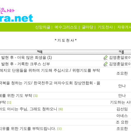
신앙의글
예수그리스도
글마당
기도천사
자유게
|
|
|
|
* 기 도 천 사 *
. 발현 후 - 더욱 많은 희생을 (1)
김영훈알로
2. 발현 후 - 거룩한 크루스 신부
김영훈알로
 레지오 단원들을 위하여 기도해 주십시오./ 위령기도를 부탁
조요한
 극복을 청하는 기도/ 한국천주교 여자수도회 장상연합회 - 옮
안나
례를 위한 기도 부탁
안나
[5]
부탁
기도하는 사
[1]
아도 아시는 주님, 그래도 청하오니
김선임
[6]
아녜스
조 요한
치유를 위한 기도를 부탁드립니다.
조요한
[1]