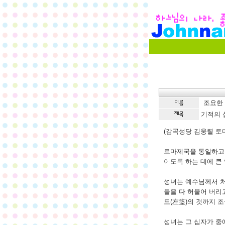
조요한
기적의 
(감곡성당 김웅렬 토
​로마제국을 통일하
이도록 하는 데에 큰
​성녀는 예수님께서 
들을 다 허물어 버리
도(左盜)의 것까지 
​성녀는 그 십자가 