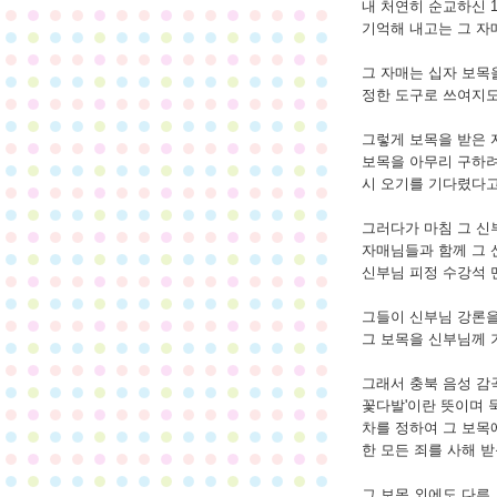
내 처연히 순교하신 
기억해 내고는 그 자
​그 자매는 십자 보목
정한 도구로 쓰여지도
​그렇게 보목을 받은
보목을 아무리 구하려
시 오기를 기다렸다고
​그러다가 마침 그 
자매님들과 함께 그 
신부님 피정 수강석 
​그들이 신부님 강론
그 보목을 신부님께 
​그래서 충북 음성 
꽃다발'이란 뜻이며 
차를 정하여 그 보목에
한 모든 죄를 사해 받
​그 보목 외에도 다