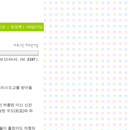
시판
방명록
old글마당
|
|
4 15:04:41 , Hit :
2197
)
그리스도교를 받아들
던 허황된 미신 신전
된 우도(右盜)와 좌
세월이 흘렀어도 처형되