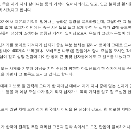
 죽은 자가 다시 살아나는 등의 기적이 일어나리라고 믿고, 인근 불치병 환자
록 시켰다고 합니다.
자가에서 치유의 기적이 일어나는 놀라운 광경을 목도하였는데, 그렇다면 그 둘
 알아 보고자 이번에는 죽은 시신들을 들고 오게 하여 두 십자가 곁에 놓도록
신들이 생생히 소생하는 엄청난 기적이 일어남으로써 우도의 그것과 구별이 되
 십자가를 로마로 가져다가 십자가 중심 부분 본체는 잘라서 로마에 그대로 모셔
을 내어 400개의 보목(寶木: 보배로운 나무)을 만들어서 당시 주님을 모시던 
신심이 깊고 성당 건립에 기여한 공이 큰 몇몇 신자들에게도 그 일부를 보냈다고
기 모든 사재를 기부해 성당을 지어 주님께 봉헌한 아일랜드의 한 신자에게도 주
을 가면서 그 보목도 모시고 갔다고 합니다.
5대째 가보로 잘 간직해 오다가 한 자매님 대에서 자기 자녀 중에 믿는 신자가 
 보물을 더 이상 모실 수가 없게 되자 십자가 보목의 가치를 알고 잘 모실만 
오르지 않던 차에 오래 전에 한국에서 이민을 온 신심이 깊으신 한 연로한 자
교가 한국에 전해질 무렵 혹독한 고문과 핍박 속에서도 모진 탄압에 굴복하거나