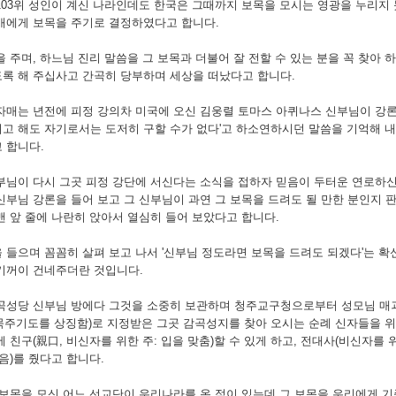
103위 성인이 계신 나라인데도 한국은 그때까지 보목을 모시는 영광을 누리지
매에게 보목을 주기로 결정하였다고 합니다.
을 주며, 하느님 진리 말씀을 그 보목과 더불어 잘 전할 수 있는 분을 꼭 찾아 
록 해 주십사고 간곡히 당부하며 세상을 떠났다고 합니다.
 자매는 년전에 피정 강의차 미국에 오신 김웅렬 토마스 아퀴나스 신부님이 강론
고 해도 자기로서는 도저히 구할 수가 없다'고 하소연하시던 말씀을 기억해 내
 합니다.
신부님이 다시 그곳 피정 강단에 서신다는 소식을 접하자 믿음이 두터운 연로하신
신부님 강론을 들어 보고 그 신부님이 과연 그 보목을 드려도 될 만한 분인지 
맨 앞 줄에 나란히 앉아서 열심히 들어 보았다고 합니다.
을 들으며 꼼꼼히 살펴 보고 나서 '신부님 정도라면 보목을 드려도 되겠다'는 
기꺼이 건네주더란 것입니다.
감곡성당 신부님 방에다 그것을 소중히 보관하며 청주교구청으로부터 성모님 매
묵주기도를 상징함)로 지정받은 그곳 감곡성지를 찾아 오시는 순례 신자들을 위
 친구(親口, 비신자를 위한 주: 입을 맞춤)할 수 있게 하고, 전대사(비신자를 
음)를 줬다고 합니다.
른 보목을 모신 어느 선교단이 우리나라를 온 적이 있는데 그 보목을 우리에게 