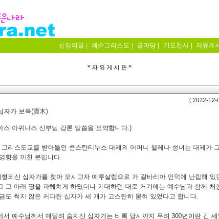
신앙의글
예수그리스도
글마당
기도천사
자유게
|
|
|
|
* 자 유 게 시 판 *
( 2022-12-0
십자가 보목(寶木)
마스 아퀴나스 신부님 강론 말씀을 요약합니다.)
고 그리스도교를 받아들인 콘스탄티누스 대제의 어머니 헬레나 성녀는 대제가 
 영향을 끼친 분입니다.
처형되신 십자가를 찾아 모시고자 예루살렘으로 가 갈바리아 언덕에 난립해 있
고 그 아래 땅을 파헤치게 하였더니 기대하던 대로 거기에는 예수님과 함께 처형
조금도 썩지 않은 커다란 십자가 세 개가 고스란히 묻혀 있었다고 합니다.
중에서 예수님께서 매달려 숨지신 십자가는 비록 당시까지 무려 300년이란 긴 