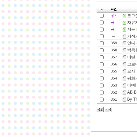
로그
자유
저는
기적의
안나 
359
박목월
358
어떤 
357
코로나
356
모자 
355
평화의
354
아빠!
353
AB 
352
By T
351