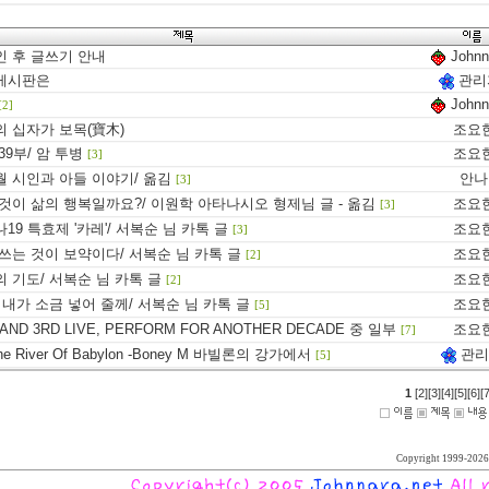
인 후 글쓰기 안내
Johnn
게시판은
관리
Johnn
[2]
 십자가 보목(寶木)
조요
39부/ 암 투병
조요
[3]
 시인과 아들 이야기/ 옮김
안나
[3]
것이 삶의 행복일까요?/ 이원학 아타나시오 형제님 글 - 옮김
조요
[3]
19 특효제 '카레'/ 서복순 님 카톡 글
조요
[3]
쓰는 것이 보약이다/ 서복순 님 카톡 글
조요
[2]
 기도/ 서복순 님 카톡 글
조요
[2]
 내가 소금 넣어 줄께/ 서복순 님 카톡 글
조요
[5]
BAND 3RD LIVE, PERFORM FOR ANOTHER DECADE 중 일부
조요
[7]
he River Of Babylon -Boney M 바빌론의 강가에서
관리
[5]
1
[2]
[3]
[4]
[5]
[6]
[7
Copyright 1999-2026