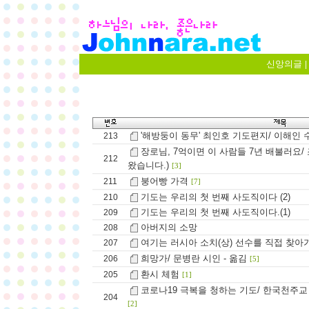
신앙의글
|
'해방둥이 동무' 최인호 기도편지/ 이해인 수
213
장로님, 7억이면 이 사람들 7년 배불러요/
212
왔습니다.)
[3]
붕어빵 가격
211
[7]
기도는 우리의 첫 번째 사도직이다 (2)
210
기도는 우리의 첫 번째 사도직이다.(1)
209
아버지의 소망
208
여기는 러시아 소치(상) 선수를 직접 찾아가
207
희망가/ 문병란 시인 - 옮김
206
[5]
환시 체험
205
[1]
코로나19 극복을 청하는 기도/ 한국천주교
204
[2]