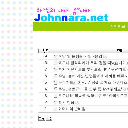
신앙의글
|
희망가/ 문병란 시인 - 옮김
9
[5]
에드나 힐라리아가 우리 곁을 떠났습니다
8
환자 치유기도를 부탁드립니다/ 위령기도 부탁/ 
7
주님, 불러 가신 연령들에게 자비를 베푸소서/ 2
6
묵주기도의 기적/ 김웅렬 토마스 아퀴나스 
5
주님, 손범규 아들 신부 좀 살려주세요/ 평
4
코로나19 극복을 청하는 기도/ 한국천주교
3
환시 체험
2
[1]
어머니의 손비빔
1