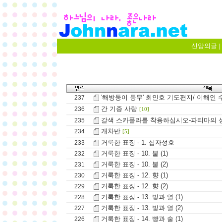
신앙의글
|
'해방둥이 동무' 최인호 기도편지/ 이해인 수
237
간 기증 사랑
236
[10]
갈색 스카풀라를 착용하십시오-파티마의 
235
개차반
234
[5]
거룩한 표징 - 1. 십자성호
233
거룩한 표징 - 10. 불 (1)
232
거룩한 표징 - 10. 불 (2)
231
거룩한 표징 - 12. 향 (1)
230
거룩한 표징 - 12. 향 (2)
229
거룩한 표징 - 13. 빛과 열 (1)
228
거룩한 표징 - 13. 빛과 열 (2)
227
거룩한 표징 - 14. 빵과 술 (1)
226