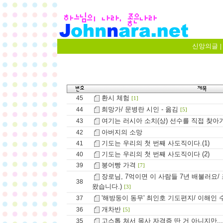
신앙의글
|
환시 체험
45
[1]
희망가/ 문병란 시인 - 옮김
44
[5]
여기는 러시아 소치(상) 선수를 직접 찾아가
43
아버지의 소망
42
기도는 우리의 첫 번째 사도직이다.(1)
41
기도는 우리의 첫 번째 사도직이다 (2)
40
붕어빵 가격
39
[7]
장로님, 7억이면 이 사람들 7년 배불러요/
38
왔습니다.)
[3]
'해방둥이 동무' 최인호 기도편지/ 이해인 수
37
개차반
36
[5]
고스톱 쳐서 목사 자격증 딴 거 아니지만...
35