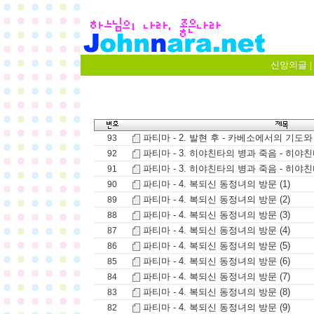
신앙의글
|
파티마 - 2. 발현 후 - 카베소에서의 기도와 
93
파티마 - 3. 히야친타의 병과 죽음 - 히야친타
92
파티마 - 3. 히야친타의 병과 죽음 - 히야친타
91
파티마 - 4. 복되신 동정녀의 방문 (1)
90
파티마 - 4. 복되신 동정녀의 방문 (2)
89
파티마 - 4. 복되신 동정녀의 방문 (3)
88
파티마 - 4. 복되신 동정녀의 방문 (4)
87
파티마 - 4. 복되신 동정녀의 방문 (5)
86
파티마 - 4. 복되신 동정녀의 방문 (6)
85
파티마 - 4. 복되신 동정녀의 방문 (7)
84
파티마 - 4. 복되신 동정녀의 방문 (8)
83
파티마 - 4. 복되신 동정녀의 방문 (9)
82