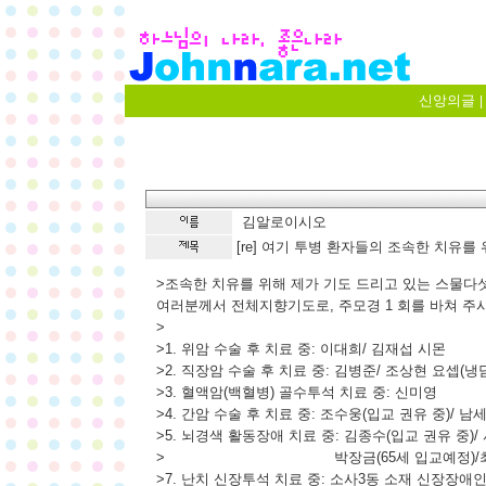
신앙의글
|
김알로이시오
[re] 여기 투병 환자들의 조속한 치유를 
>조속한 치유를 위해 제가 기도 드리고 있는 스물다
여러분께서 전체지향기도로, 주모경 1 회를 바쳐 주
>
>1. 위암 수술 후 치료 중: 이대희/ 김재섭 시몬
>2. 직장암 수술 후 치료 중: 김병준/ 조상현 요셉(냉담
>3. 혈액암(백혈병) 골수투석 치료 중: 신미영
>4. 간암 수술 후 치료 중: 조수웅(입교 권유 중)/ 
>5. 뇌경색 활동장애 치료 중: 김종수(입교 권유 중)/
> 박장금(65세 입교예정)/최항규
>7. 난치 신장투석 치료 중: 소사3동 소재 신장장애인협의