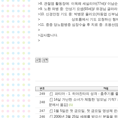
>8. 관절염 활동장애: 이옥례 세실리아(77세)/ 이남
>9. 노환 와병 중: 안성기 요셉(93세))/ 유경님 글라라
>10. 신경안정 기도 중: 박병문 율리오(차동엽 신부
> 상토륨에서 기도 요청하신 형제
>11. 중증 당뇨합병증 심장수술 후 치료 중: 조용선(입
>
>감사합니다.
>
파티마 - 1. 히야친타의 성격 - 춤추기를
249
14살 가난한 소녀가 체험한 '성모님 기적'
248
문에서 옮김)
[5]
1월 5일은 첫 금요일, 첫 금요일 영성체 
247
2006년 3월 25일 세례를 받으신 분들을 
246