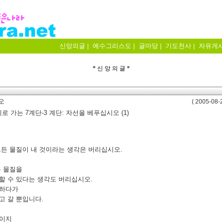
신앙의글
예수그리스도
글마당
기도천사
자유게
|
|
|
|
* 신 앙 의 글 *
오
( 2005-08-2
 가는 7계단-3 계단: 자선을 베푸십시오 (1)
든 물질이 내 것이라는 생각은 버리십시오.
든 물질을
 수 있다는 생각도 버리십시오.
용하다가
 갈 뿐입니다.
이지