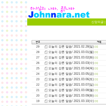
신앙의글
|
오늘의 강론 말씀/ 2021.02.28(일)
29
[1]
오늘의 강론 말씀/ 2021.03.01(월)
28
[1]
오늘의 강론 말씀/ 2021.03.02(화)
27
[1]
오늘의 강론 말씀/ 2021.03.03(수)
26
[1]
오늘의 강론 말씀/ 2021.03.04(목)
25
[1]
오늘의 강론 말씀/ 2021.03.05(금)
24
[1]
오늘의 강론 말씀/ 2021.03.06(토)
23
[1]
오늘의 강론 말씀/ 2021.03.07(일)
22
[1]
오늘의 강론 말씀/ 2021.03.08(월)
21
[1]
오늘의 강론 말씀/ 2021.03.09(화)
20
[1]
오늘의 강론 말씀/ 2021.03.10(수)
19
[1]