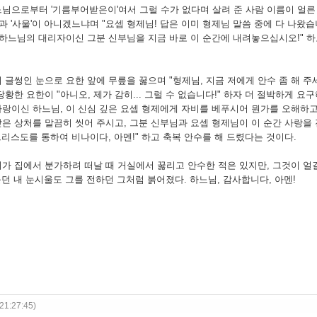
님으로부터 '기름부어받은이'여서 그럴 수가 없다며 살려 준 사람 이름이 얼
'과 '사울'이 아니겠느냐며 "요셉 형제님! 답은 이미 형제님 말씀 중에 다 나왔
 하느님의 대리자이신 그분 신부님을 지금 바로 이 순간에 내려놓으십시오!" 
글썽인 눈으로 요한 앞에 무릎을 꿇으며 "형제님, 지금 저에게 안수 좀 해 주세
황한 요한이 "아니오, 제가 감히... 그럴 수 없습니다!" 하자 더 절박하게 요
"사랑이신 하느님, 이 신심 깊은 요셉 형제에게 자비를 베푸시어 뭔가를 오해하
은 상처를 말끔히 씻어 주시고, 그분 신부님과 요셉 형제님이 이 순간 사랑을
그리스도를 통하여 비나이다, 아멘!" 하고 축복 안수를 해 드렸다는 것이다.
가 집에서 분가하려 떠날 때 거실에서 꿇리고 안수한 적은 있지만, 그것이 얼
듣던 내 눈시울도 그를 전하던 그처럼 붉어졌다. 하느님, 감사합니다, 아멘!
21:27:45)