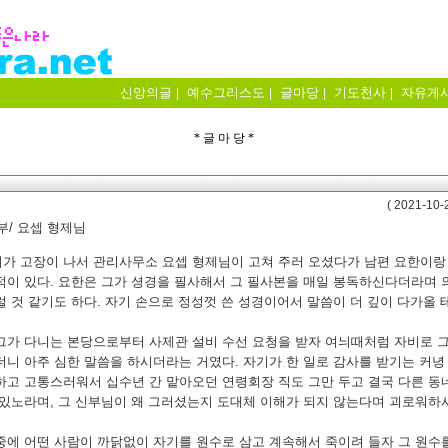
신앙의글
예수그리스도
글마당
기도천사
자유게
|
|
|
|
* 글 마 당 *
( 2021-10-2
부/ 요셉 형제님
가 고장이 나서 관리사무소 요셉 형제님이 고쳐 주러 오셨다가 남편 요한이랑
적이 있다. 요한은 그가 셩경을 필사해서 그 필사본을 매일 봉독하신다더라며 
럴 것 같기도 하다. 자기 손으로 정성껏 쓴 성경이어서 말씀이 더 깊이 다가올 
그가 다니는 본당으로부터 사제관 설비 수선 요청을 받자 여늬때처럼 자비로 그
더니 아주 심한 말씀을 하시더라는 거였다. 자기가 한 일로 감사를 받기는 커녕
하고 고통스러워서 십수년 간 맡아오던 연령회장 직도 그만 두고 결국 다른 동
 있노라며, 그 신부님이 왜 그러셨는지 도대체 이해가 되지 않는다며 괴로워하
중에 어떤 사람이 까닭없이 자기를 원수로 삼고 계속해서 죽이려 들자 그 원수