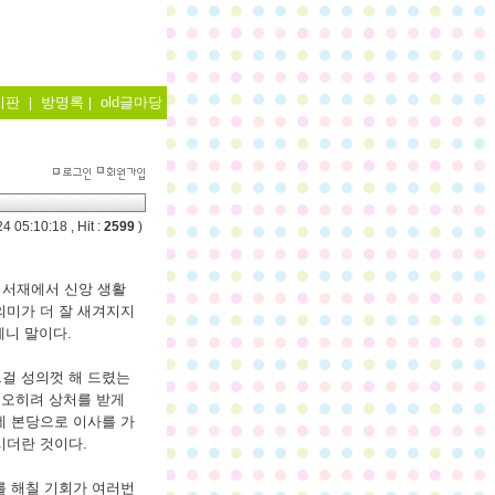
시판
방명록
old글마당
|
|
4 05:10:18 , Hit :
2599
)
 서재에서 신앙 생활
의미가 더 잘 새겨지지
테니 말이다.
걸 성의껏 해 드렸는
 오히려 상처를 받게
네 본당으로 이사를 가
시더란 것이다.
를 해칠 기회가 여러번